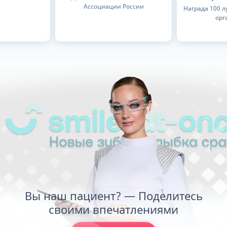
Ассоциации России
Награда 100 
орг
Вы наш пациент? — Поделитесь
своими впечатлениями