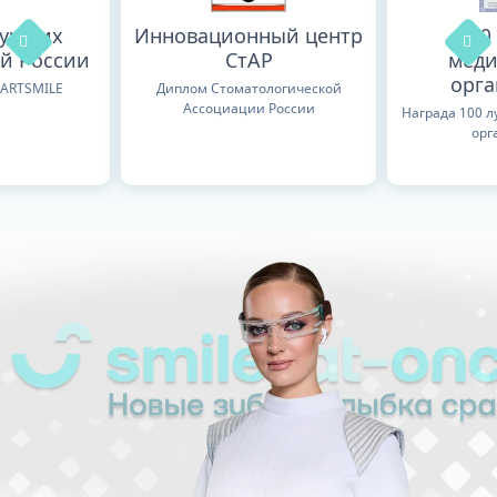
лучших
Инновационный центр
100
й России
СтАР
меди
орг
TARTSMILE
Диплом Стоматологической
Ассоциации России
Награда 100 
орг