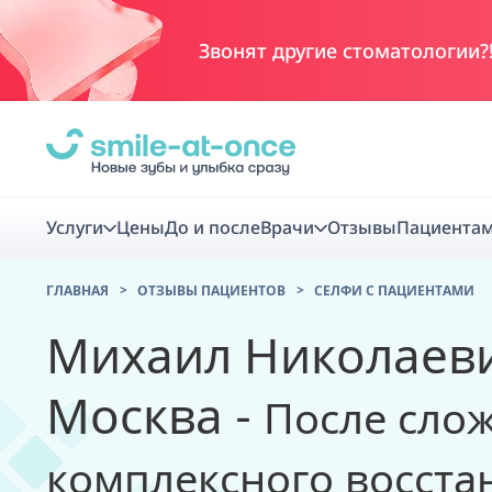
Звонят другие стоматологии?
Услуги
Цены
До и после
Врачи
Отзывы
Пациента
ГЛАВНАЯ
ОТЗЫВЫ ПАЦИЕНТОВ
CЕЛФИ С ПАЦИЕНТАМИ
Диагно
Михаил Николаевич
Цифровая диаг
Москва -
После сло
Комплекс перв
скидка
комплексного восста
Smile VR - ана