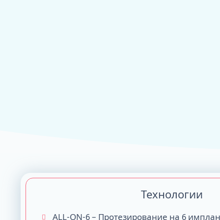
ALL-ON-4
ALL-ON-6
ALL-ON-8
Все Зубы за 1 
Pro Arch на 4 -
Базальная имп
Complex
Технологии
ALL-ON-6 – Протезирование на 6 импла