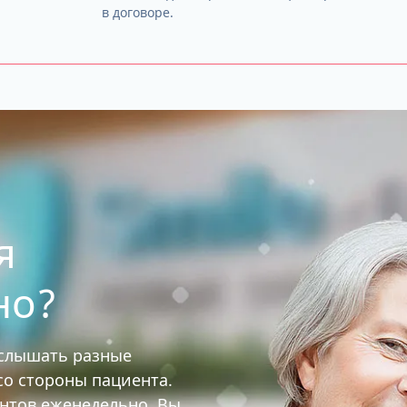
в договоре.
я
но?
услышать разные
 со стороны пациента.
ентов еженедельно. Вы