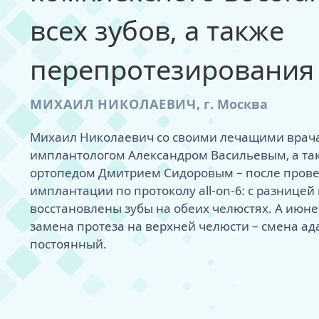
пациента
всех зубов, а также
хит
МРТ височно-
сустава
перепротезирования
Примерить нов
- дизайн улыбк
МИХАИЛ НИКОЛАЕВИЧ
,
г. Москва
Михаил Николаевич со своими лечащими врача
имплантологом Александром Васильевым, а та
ортопедом Дмитрием Сидоровым – после пров
имплантации по протоколу all-on-6: с разницей
восстановлены зубы на обеих челюстях. А июне
Одномоментная
Коронки на им
Диагностика д
Лечение при о
Гингивит
Удаление зуба
Циркониевые 
SPA для зубов -
Как работают 
удаления
Адаптационны
Как мы создае
Лечение карие
Боль и воспал
Удаление импл
Керамические
Гигиена после
Металлические
замена протеза на верхней челюсти – смена а
Одноэтапная с
Постоянные не
Виртуальная к
Пломбы на зуб
Рецессия десн
Удаление зуба
Композитные 
Наборы для до
Керамические 
постоянный.
нагрузкой
имплантах
протеза
Пришеечный к
Удаление экзо
Люминиры
Сапфировые б
Двухэтапная с
Несъемный про
Супер тонкие 
Брекеты Инкогн
нагрузкой
Бездесневые п
Удаление импл
Условно-съем
нового
Балочный про