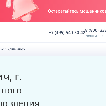
!
Остерегайтесь мошенников
8 (800) 33
+7 (495) 540-50-42
Звонки 8:00–
м
О клинике
стика
, г.
ностика
Анализ жевательной функции
жного
ичной диагностики
Анализ жевательной нагрузки -
Occlusence
новления
лиз клинической копии
Диагностика прикуса в динамике -