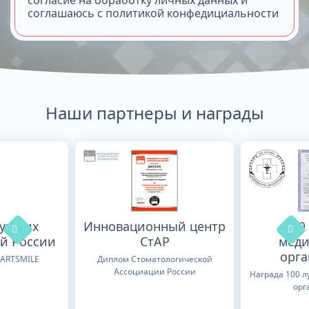
соглашаюсь с политикой конфедициальности
Наши партнеры и награды
лучших
Инновационный центр
100
й России
СтАР
меди
орг
TARTSMILE
Диплом Стоматологической
Ассоциации России
Награда 100 
орг