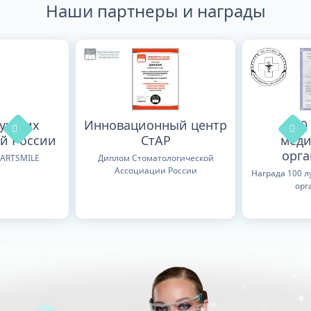
Наши партнеры и награды
лучших
Инновационный центр
100
й России
СтАР
меди
орг
TARTSMILE
Диплом Стоматологической
Ассоциации России
Награда 100 
орг