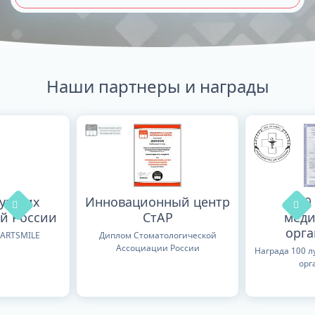
Наши партнеры и награды
лучших
Инновационный центр
100
й России
СтАР
меди
орг
TARTSMILE
Диплом Стоматологической
Ассоциации России
Награда 100 
орг