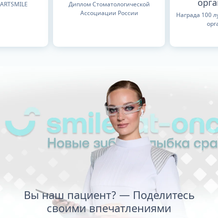
орг
TARTSMILE
Диплом Стоматологической
Ассоциации России
Награда 100 
орг
Вы наш пациент? — Поделитесь
своими впечатлениями