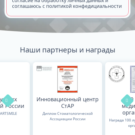
согласие на обработку личных данных и
соглашаюсь с политикой конфедициальности
Наши партнеры и награды
лучших
Инновационный центр
100
й России
СтАР
меди
орг
TARTSMILE
Диплом Стоматологической
Ассоциации России
Награда 100 
орг