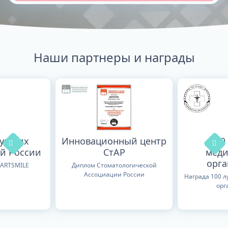
Наши партнеры и награды
лучших
Инновационный центр
100
й России
СтАР
меди
орг
TARTSMILE
Диплом Стоматологической
Ассоциации России
Награда 100 
орг