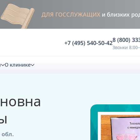
ДЛЯ ГОССЛУЖАЩИХ
и близких ро
8 (800) 33
+7 (495) 540-50-42
Звонки 8:00–
м
О клинике
стика
новна
ностика
Анализ жевательной функции
ы
ичной диагностики
Анализ жевательной нагрузки -
Occlusence
 обл.
лиз клинической копии
Диагностика прикуса в динамике -