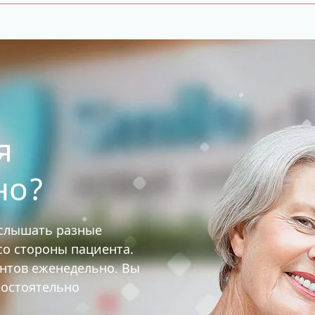
я
но?
услышать разные
 со стороны пациента.
ентов еженедельно. Вы
мостоятельно