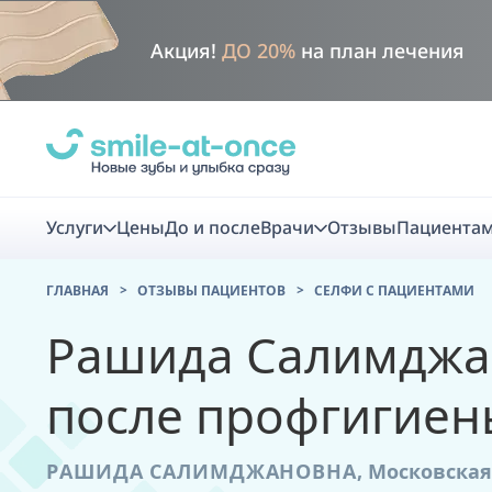
Акция!
ДО 20%
на план лечения
Услуги
Цены
До и после
Врачи
Отзывы
Пациента
ГЛАВНАЯ
ОТЗЫВЫ ПАЦИЕНТОВ
CЕЛФИ С ПАЦИЕНТАМИ
Диагно
Рашида Салимджа
Цифровая диаг
после профгигиен
Комплекс перв
скидка
РАШИДА САЛИМДЖАНОВНА
,
Московская
Smile VR - ана