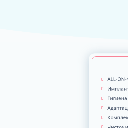
ALL-ON-4
ALL-ON-6
ALL-ON-8
Все Зубы за 1 
Pro Arch на 4 -
Базальная имп
Complex
ALL-ON-
Имплант
Гигиена
Адаптац
Комплек
Чистка 