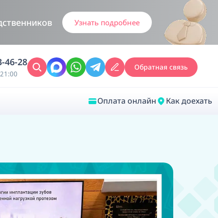
дственников
Узнать подробнее
3-46-28
Обратная связь
21:00
Оплата онлайн
Как доехать
Закрыть
Врачебная диагностика
Обследование у ЛОР-врача
Врачебный консилиум онлайн
Диагностика анестезиолога-