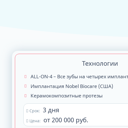
ALL-ON-4
ALL-ON-6
ALL-ON-8
Все Зубы за 1 
Pro Arch на 4 -
Базальная имп
Технологии
Complex
ALL-ON-4 – Все зубы на четырех имплан
Имплантация Nobel Biocare (США)
Керамокомпозитные протезы
3 дня
Срок:
от 200 000 руб.
Цена: