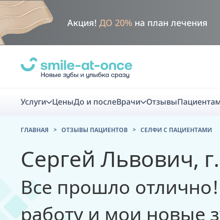
Акция!
ДО 20%
на план лечения
Услуги
Цены
До и после
Врачи
Отзывы
Пациента
ГЛАВНАЯ
ОТЗЫВЫ ПАЦИЕНТОВ
CЕЛФИ С ПАЦИЕНТАМИ
Диагно
Сергей Львович, г.
Цифровая диаг
Все прошло отлично!
Комплекс перв
скидка
работу и мои новые 
Smile VR - ана