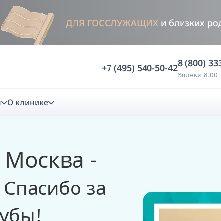
ДЛЯ ГОССЛУЖАЩИХ
и близких ро
8 (800) 33
+7 (495) 540-50-42
Звонки 8:00–
м
О клинике
стика
 Москва -
ностика
Анализ жевательной функции
 Спасибо за
ичной диагностики
Анализ жевательной нагрузки -
Occlusence
зубы!
лиз клинической копии
Диагностика прикуса в динамике -