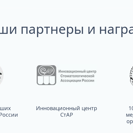
ши партнеры и нагр
чших
Инновационный центр
1
России
СтАР
ме
ор