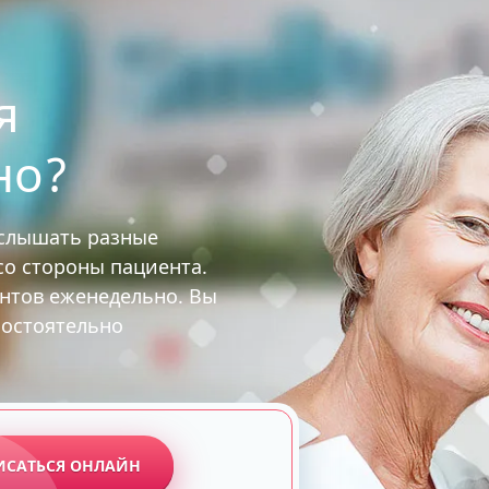
я
но?
услышать разные
 со стороны пациента.
ентов еженедельно. Вы
мостоятельно
ИСАТЬСЯ ОНЛАЙН