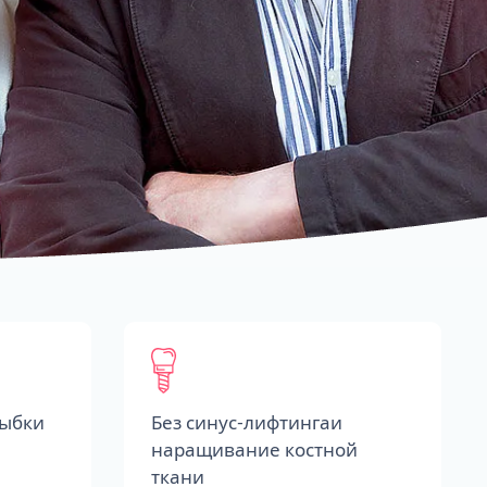
лыбки
Без синус-лифтингаи
наращивание костной
ткани