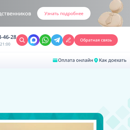
дственников
Узнать подробнее
3-46-28
Обратная связь
21:00
Оплата онлайн
Как доехать
Закрыть
Врачебная диагностика
Обследование у ЛОР-врача
Врачебный консилиум онлайн
Диагностика анестезиолога-