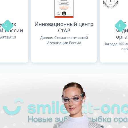
лучших
Инновационный центр
100
й России
СтАР
меди
орг
TARTSMILE
Диплом Стоматологической
Ассоциации России
Награда 100 
орг