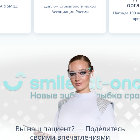
орг
TARTSMILE
Диплом Стоматологической
Ассоциации России
Награда 100 
орг
Вы наш пациент? — Поделитесь
своими впечатлениями