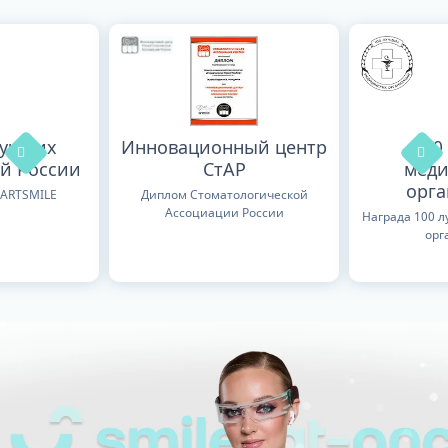
лучших
Инновационный центр
100
й России
СтАР
меди
орг
TARTSMILE
Диплом Стоматологической
Ассоциации России
Награда 100 
орг