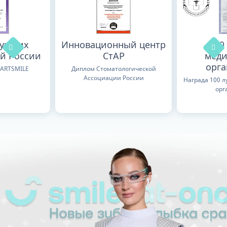
лучших
Инновационный центр
100
й России
СтАР
меди
орг
TARTSMILE
Диплом Стоматологической
Ассоциации России
Награда 100 
орг