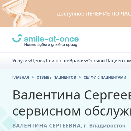
Доступное
ЛЕЧЕНИЕ ПО ЧА
Услуги
Цены
До и после
Врачи
Отзывы
Пациента
ГЛАВНАЯ
ОТЗЫВЫ ПАЦИЕНТОВ
CЕЛФИ С ПАЦИЕНТАМИ
Диагно
Валентина Сергее
Цифровая диаг
сервисном обслу
Комплекс перв
скидка
ВАЛЕНТИНА СЕРГЕЕВНА
,
г. Владивосток
Smile VR - ана