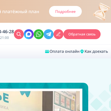
й платёжный план
Подробнее
3-46-28
Обратная связь
21:00
Оплата онлайн
Как доехать
Закрыть
Врачебная диагностика
Обследование у ЛОР-врача
Врачебный консилиум онлайн
Диагностика анестезиолога-