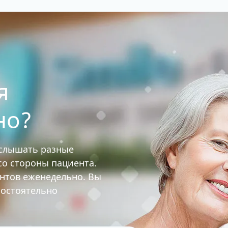
я
но?
услышать разные
 со стороны пациента.
ентов еженедельно. Вы
мостоятельно