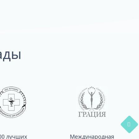
ады
00 лучших
Международная