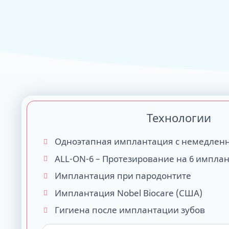
ALL-ON-4
ALL-ON-6
ALL-ON-8
Все Зубы за 1 
Pro Arch на 4 -
Базальная имп
Технологии
Complex
Одноэтапная имплантация с немедленн
ALL-ON-6 – Протезирование на 6 импла
Имплантация при пародонтите
Имплантация Nobel Biocare (США)
Гигиена после имплантации зубов