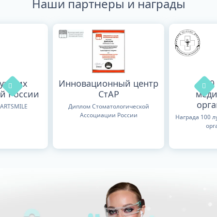
Наши партнеры и награды
лучших
Инновационный центр
100
й России
СтАР
меди
орг
TARTSMILE
Диплом Стоматологической
Ассоциации России
Награда 100 
орг