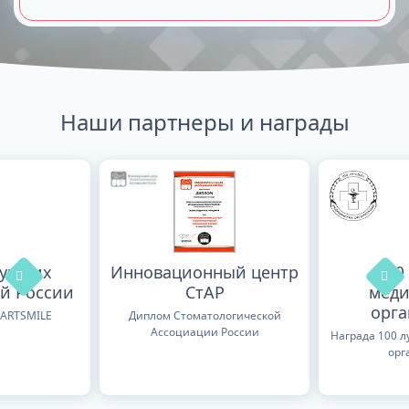
Наши партнеры и награды
лучших
Инновационный центр
100
й России
СтАР
меди
орг
TARTSMILE
Диплом Стоматологической
Ассоциации России
Награда 100 
орг