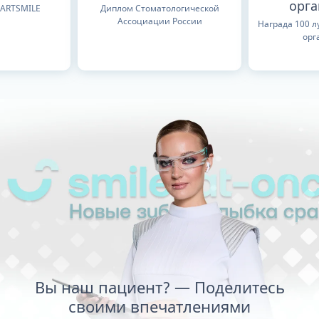
орг
TARTSMILE
Диплом Стоматологической
Ассоциации России
Награда 100 
орг
Вы наш пациент? — Поделитесь
своими впечатлениями