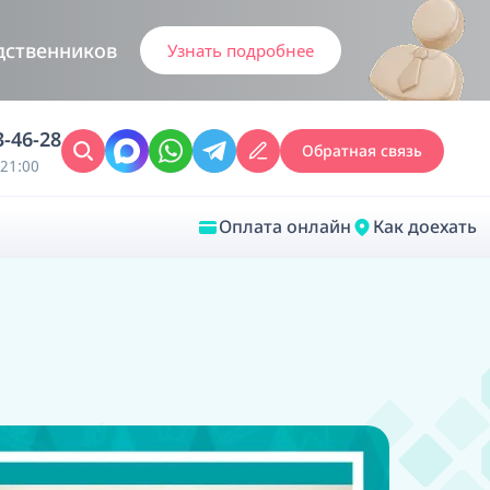
дственников
Узнать подробнее
3-46-28
Обратная связь
21:00
Оплата онлайн
Как доехать
Закрыть
Врачебная диагностика
Обследование у ЛОР-врача
Врачебный консилиум онлайн
Диагностика анестезиолога-