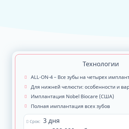
ALL-ON-4
ALL-ON-6
ALL-ON-8
Все Зубы за 1 
Pro Arch на 4 -
Базальная имп
Технологии
Complex
ALL-ON-4 – Все зубы на четырех имплан
Для нижней челюсти: особенности и ва
Имплантация Nobel Biocare (США)
Полная имплантация всех зубов
3 дня
Срок: