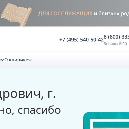
ДЛЯ ГОССЛУЖАЩИХ
и близких ро
8 (800) 33
+7 (495) 540-50-42
Звонки 8:00–
м
О клинике
стика
рович, г.
ностика
Анализ жевательной функции
но, спасибо
ичной диагностики
Анализ жевательной нагрузки -
Occlusence
лиз клинической копии
Диагностика прикуса в динамике -