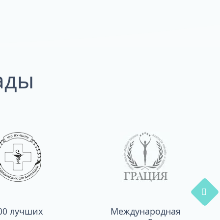
ады
00 лучших
Международная