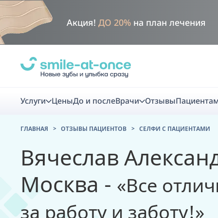
Акция!
ДО 20%
на план лечения
Услуги
Цены
До и после
Врачи
Отзывы
Пациента
ГЛАВНАЯ
ОТЗЫВЫ ПАЦИЕНТОВ
CЕЛФИ С ПАЦИЕНТАМИ
Диагно
Вячеслав Александ
Цифровая диаг
Москва -
«Все отлич
Комплекс перв
скидка
за работу и заботу!»
Smile VR - ана