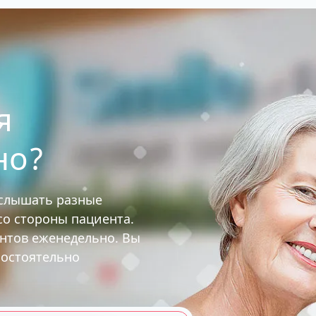
я
но?
услышать разные
 со стороны пациента.
ентов еженедельно. Вы
мостоятельно