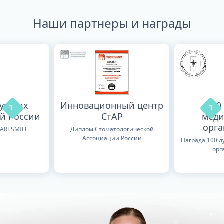
Наши партнеры и награды
лучших
Инновационный центр
100
й России
СтАР
меди
орг
TARTSMILE
Диплом Стоматологической
Ассоциации России
Награда 100 
орг