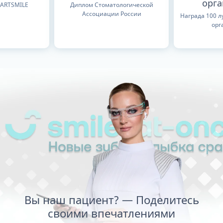
орг
TARTSMILE
Диплом Стоматологической
Ассоциации России
Награда 100 
орг
Вы наш пациент? — Поделитесь
своими впечатлениями