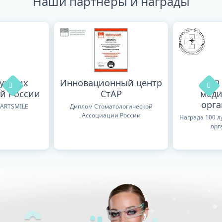
Наши партнеры и награды
лучших
Инновационный центр
100
й России
СтАР
меди
орг
TARTSMILE
Диплом Стоматологической
Ассоциации России
Награда 100 
орг