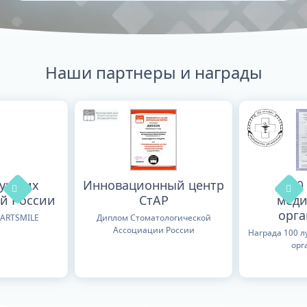
Наши партнеры и награды
лучших
Инновационный центр
100
й России
СтАР
меди
орг
TARTSMILE
Диплом Стоматологической
Ассоциации России
Награда 100 
орг