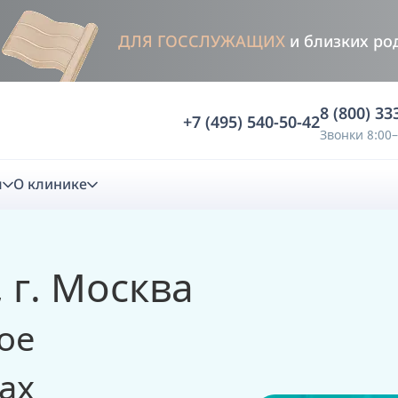
ДЛЯ ГОССЛУЖАЩИХ
и близких ро
8 (800) 33
+7 (495) 540-50-42
Звонки 8:00–
м
О клинике
стика
 г. Москва
ностика
Анализ жевательной функции
ое
ичной диагностики
Анализ жевательной нагрузки -
Occlusence
ах
лиз клинической копии
Диагностика прикуса в динамике -