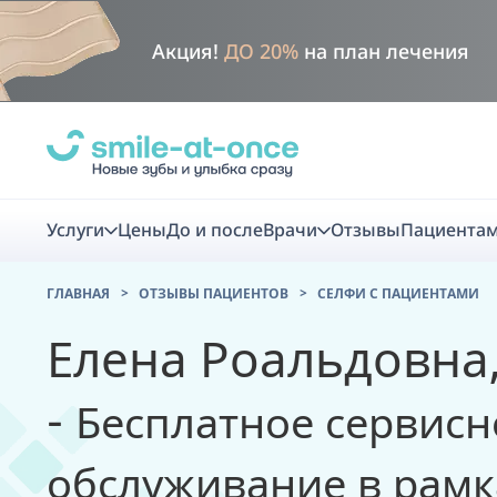
Акция!
ДО 20%
на план лечения
Услуги
Цены
До и после
Врачи
Отзывы
Пациента
ГЛАВНАЯ
ОТЗЫВЫ ПАЦИЕНТОВ
CЕЛФИ С ПАЦИЕНТАМИ
Диагно
Елена Роальдовна,
Цифровая диаг
-
Бесплатное сервисн
Комплекс перв
скидка
обслуживание в рамк
Smile VR - ана