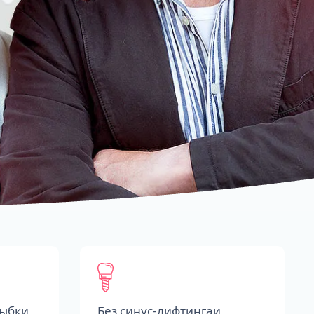
лыбки
Без синус-лифтингаи