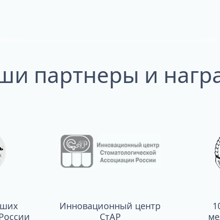
ши партнеры и нагр
чших
Инновационный центр
1
России
СтАР
ме