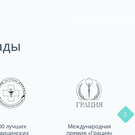
ады
00 лучших
Международная
дицинских
премия «Грация»