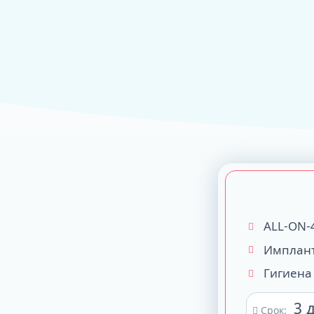
ALL-ON-4
ALL-ON-6
ALL-ON-8
Все Зубы за 1 
Pro Arch на 4 -
Базальная имп
Complex
ALL-ON-
Имплант
Гигиена
3 
Срок: