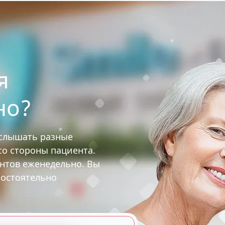
я
но?
услышать разные
 со стороны пациента.
ентов еженедельно. Вы
мостоятельно