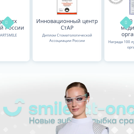
лучших
Инновационный центр
100
й России
СтАР
меди
орг
TARTSMILE
Диплом Стоматологической
Ассоциации России
Награда 100 
орг