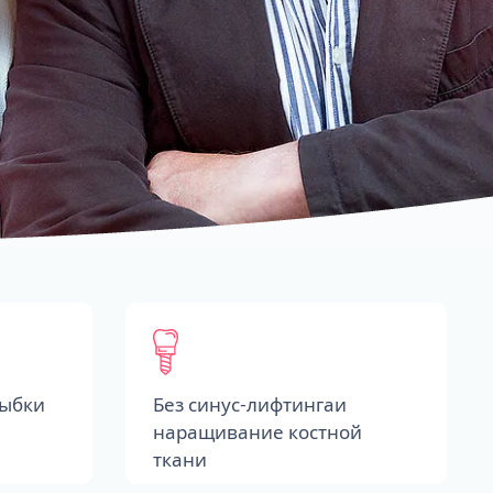
лыбки
Без синус-лифтингаи
наращивание костной
ткани