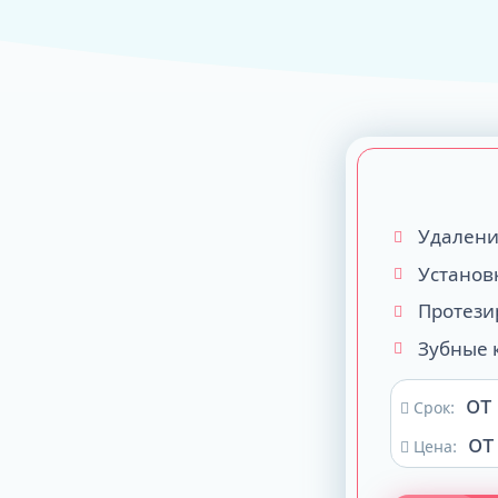
ALL-ON-4
ALL-ON-6
ALL-ON-8
Все Зубы за 1 
Pro Arch на 4 -
Базальная имп
Удалени
Complex
Установ
Протези
Зубные 
от
Срок:
от
Цена: