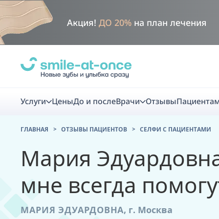
Акция!
ДО 20%
на план лечения
Услуги
Цены
До и после
Врачи
Отзывы
Пациента
ГЛАВНАЯ
ОТЗЫВЫ ПАЦИЕНТОВ
CЕЛФИ С ПАЦИЕНТАМИ
Диагно
Мария Эдуардовна
Цифровая диаг
мне всегда помогу
Комплекс перв
скидка
МАРИЯ ЭДУАРДОВНА
,
г. Москва
Smile VR - ана