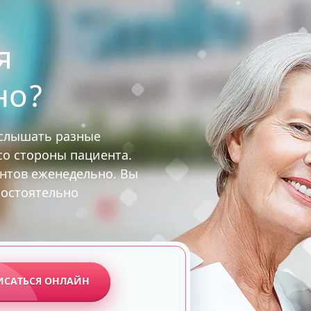
я
но?
услышать разные
 со стороны пациента.
ентов еженедельно. Вы
мостоятельно
ИСАТЬСЯ ОНЛАЙН