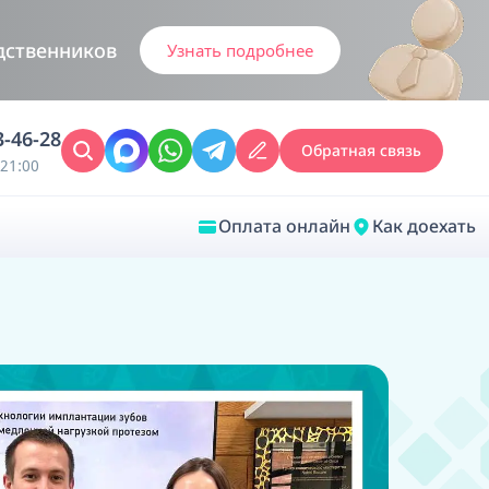
дственников
Узнать подробнее
3-46-28
Обратная связь
21:00
Оплата онлайн
Как доехать
Закрыть
Врачебная диагностика
Обследование у ЛОР-врача
Врачебный консилиум онлайн
Диагностика анестезиолога-