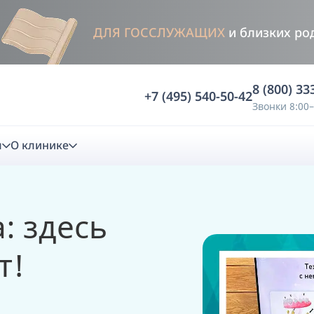
ДЛЯ ГОССЛУЖАЩИХ
и близких ро
8 (800) 33
+7 (495) 540-50-42
Звонки 8:00–
м
О клинике
стика
: здесь
ностика
Анализ жевательной функции
т!
ичной диагностики
Анализ жевательной нагрузки -
Occlusence
лиз клинической копии
Диагностика прикуса в динамике -