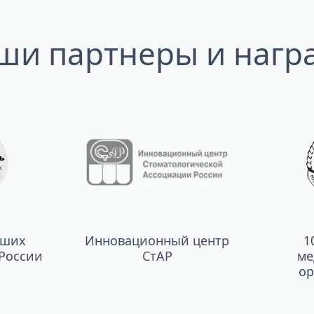
ши партнеры и нагр
чших
Инновационный центр
1
России
СтАР
ме
ор