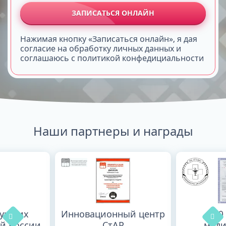
ЗАПИСАТЬСЯ ОНЛАЙН
Нажимая кнопку «Записаться онлайн», я дая
согласие на обработку личных данных и
соглашаюсь с политикой конфедициальности
Наши партнеры и награды
лучших
Инновационный центр
100
й России
СтАР
меди