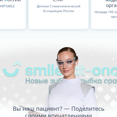
орг
TARTSMILE
Диплом Стоматологической
Ассоциации России
Награда 100 
орг
Вы наш пациент? — Поделитесь
своими впечатлениями