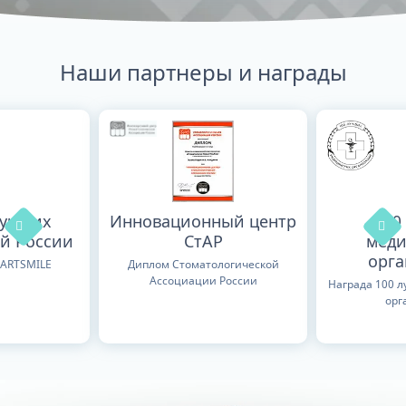
Наши партнеры и награды
лучших
Инновационный центр
100
й России
СтАР
меди
орг
TARTSMILE
Диплом Стоматологической
Ассоциации России
Награда 100 
орг