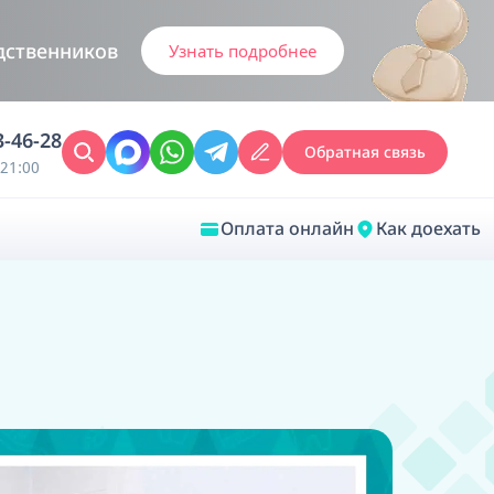
дственников
Узнать подробнее
3-46-28
Обратная связь
21:00
Оплата онлайн
Как доехать
Закрыть
Врачебная диагностика
Обследование у ЛОР-врача
Врачебный консилиум онлайн
Диагностика анестезиолога-