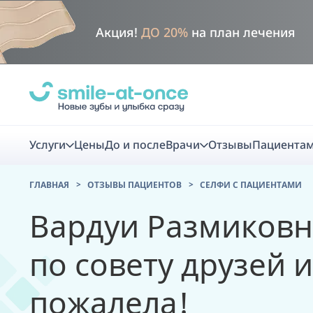
Акция!
ДО 20%
на план лечения
Услуги
Цены
До и после
Врачи
Отзывы
Пациента
ГЛАВНАЯ
ОТЗЫВЫ ПАЦИЕНТОВ
CЕЛФИ С ПАЦИЕНТАМИ
Диагно
Вардуи Размиковн
Цифровая диаг
по совету друзей и
Комплекс перв
пожалела!
скидка
Smile VR - ана