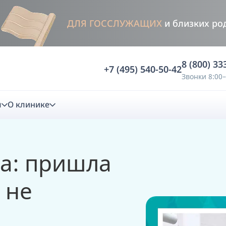
ДЛЯ ГОССЛУЖАЩИХ
и близких ро
8 (800) 33
+7 (495) 540-50-42
Звонки 8:00–
м
О клинике
стика
а: пришла
ностика
Анализ жевательной функции
 не
ичной диагностики
Анализ жевательной нагрузки -
Occlusence
лиз клинической копии
Диагностика прикуса в динамике -