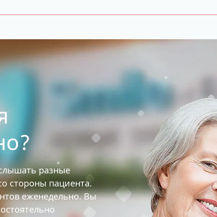
я
но?
услышать разные
 со стороны пациента.
ентов еженедельно. Вы
мостоятельно