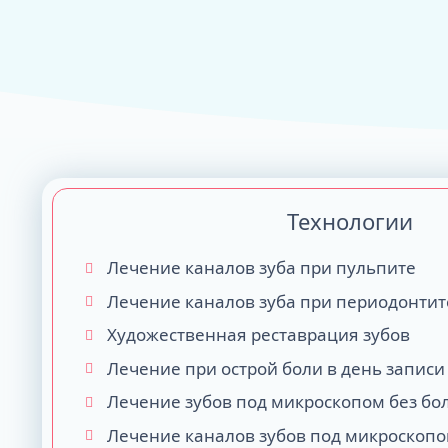
ALL-ON-4
ALL-ON-6
ALL-ON-8
Все Зубы за 1 
Pro Arch на 4 -
Базальная имп
Технологии
Complex
Лечение каналов зуба при пульпите
Лечение каналов зуба при периодонтит
Художественная реставрация зубов
Лечение при острой боли в день записи
Лечение зубов под микроскопом без бо
Лечение каналов зубов под микроскоп