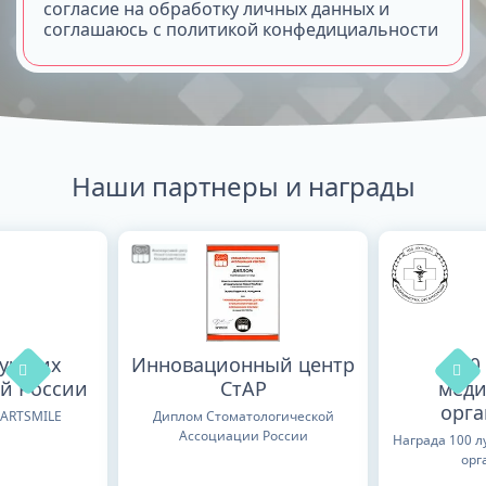
согласие на обработку личных данных и
соглашаюсь с политикой конфедициальности
Наши партнеры и награды
лучших
Инновационный центр
100
й России
СтАР
меди
орг
TARTSMILE
Диплом Стоматологической
Ассоциации России
Награда 100 
орг