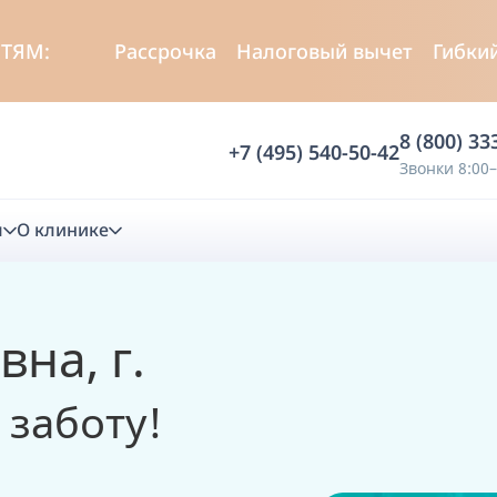
СТЯМ:
Рассрочка
Налоговый вычет
Гибки
8 (800) 33
+7 (495) 540-50-42
Звонки 8:00–
м
О клинике
стика
на, г.
ностика
Анализ жевательной функции
 заботу!
ичной диагностики
Анализ жевательной нагрузки -
Occlusence
лиз клинической копии
Диагностика прикуса в динамике -