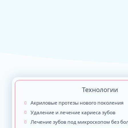
ALL-ON-4
ALL-ON-6
ALL-ON-8
Все Зубы за 1 
Pro Arch на 4 -
Базальная имп
Complex
Технологии
Акриловые протезы нового поколения
Удаление и лечение кариеса зубов
Лечение зубов под микроскопом без бо