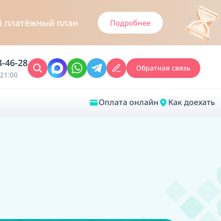
й платёжный план
Подробнее
3-46-28
Обратная связь
21:00
Оплата онлайн
Как доехать
Закрыть
Врачебная диагностика
Обследование у ЛОР-врача
Врачебный консилиум онлайн
Диагностика анестезиолога-