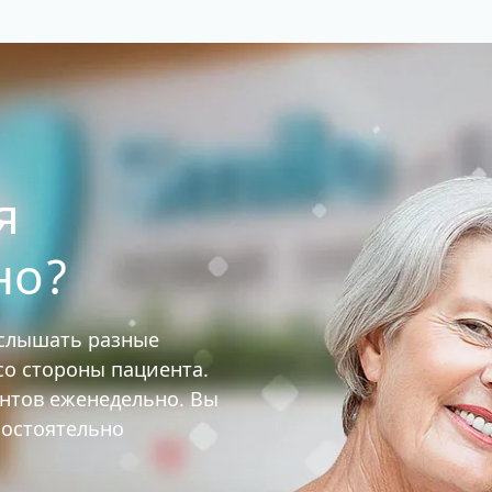
я
но?
услышать разные
 со стороны пациента.
ентов еженедельно. Вы
мостоятельно