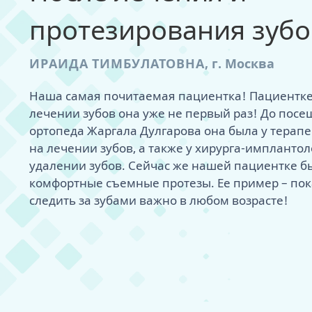
пациента
протезирования зубо
хит
МРТ височно-
сустава
ИРАИДА ТИМБУЛАТОВНА
,
г. Москва
Примерить нов
- дизайн улыбк
Наша самая почитаемая пациентка! Пациентке 
лечении зубов она уже не первый раз! До посе
ортопеда Жаргала Дулгарова она была у терап
на лечении зубов, а также у хирурга-имплантол
удалении зубов. Сейчас же нашей пациентке б
комфортные съемные протезы. Ее пример – пока
следить за зубами важно в любом возрасте!
Одномоментная
Коронки на им
Диагностика д
Лечение при о
Гингивит
Удаление зуба
Циркониевые 
SPA для зубов -
Как работают 
удаления
Адаптационны
Как мы создае
Лечение карие
Боль и воспал
Удаление импл
Керамические
Гигиена после
Металлические
Одноэтапная с
Постоянные не
Виртуальная к
Пломбы на зуб
Рецессия десн
Удаление зуба
Композитные 
Наборы для до
Керамические 
нагрузкой
имплантах
протеза
Пришеечный к
Удаление экзо
Люминиры
Сапфировые б
Двухэтапная с
Несъемный про
Супер тонкие 
Брекеты Инкогн
нагрузкой
Бездесневые п
Удаление импл
Условно-съем
нового
Балочный про