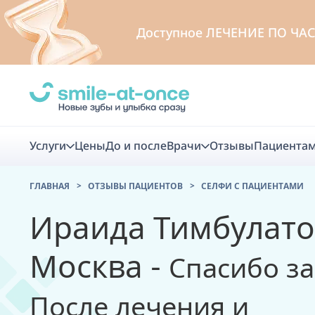
Доступное
ЛЕЧЕНИЕ ПО ЧА
Услуги
Цены
До и после
Врачи
Отзывы
Пациента
ГЛАВНАЯ
ОТЗЫВЫ ПАЦИЕНТОВ
CЕЛФИ С ПАЦИЕНТАМИ
Диагно
Ираида Тимбулатов
Цифровая диаг
Москва -
Спасибо за
Комплекс перв
скидка
После лечения и
Smile VR - ана