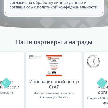
согласие на обработку личных данных и
соглашаюсь с политикой конфедициальности
Наши партнеры и награды
лучших
Инновационный центр
100
й России
СтАР
меди
орг
TARTSMILE
Диплом Стоматологической
Ассоциации России
Награда 100 
орг