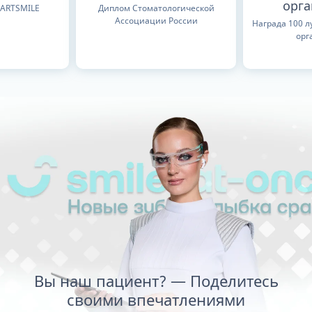
орг
TARTSMILE
Диплом Стоматологической
Ассоциации России
Награда 100 
орг
Вы наш пациент? — Поделитесь
своими впечатлениями