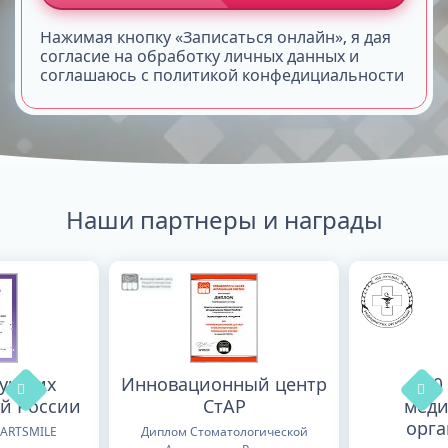
Нажимая кнопку «Записаться онлайн», я дая
согласие на обработку личных данных и
соглашаюсь с политикой конфедициальности
Наши партнеры и награды
лучших
Инновационный центр
100
й России
СтАР
меди
орг
TARTSMILE
Диплом Стоматологической