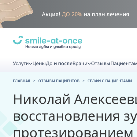
Акция!
ДО 20%
на план лечения
Услуги
Цены
До и после
Врачи
Отзывы
Пациента
ГЛАВНАЯ
ОТЗЫВЫ ПАЦИЕНТОВ
CЕЛФИ С ПАЦИЕНТАМИ
Диагно
Николай Алексеев
Цифровая диаг
восстановления з
Комплекс перв
протезированием
скидка
Smile VR - ана