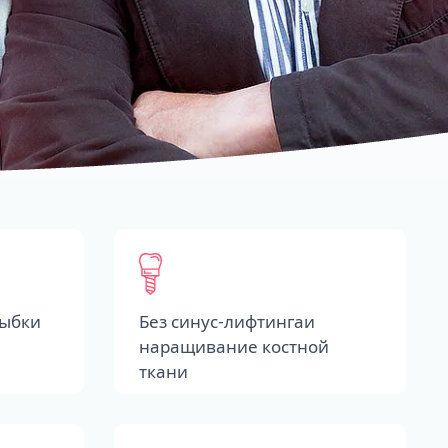
лыбки
Без синус-лифтингаи
наращивание костной
ткани