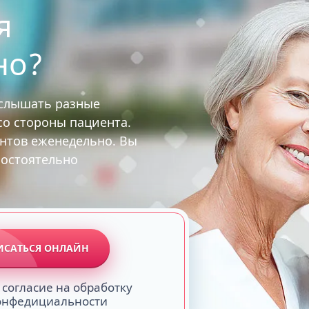
я
но?
услышать разные
 со стороны пациента.
ентов еженедельно. Вы
мостоятельно
ИСАТЬСЯ ОНЛАЙН
 согласие на обработку
конфедициальности