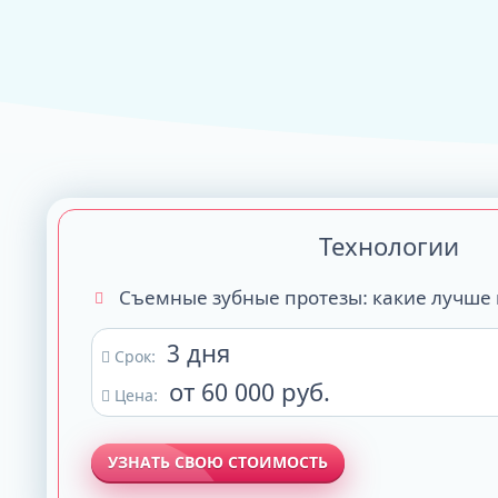
ALL-ON-4
ALL-ON-6
ALL-ON-8
Все Зубы за 1 
Pro Arch на 4 -
Базальная имп
Технологии
Complex
Съемные зубные протезы: какие лучше
3 дня
Срок:
от 60 000 руб.
Цена:
УЗНАТЬ СВОЮ СТОИМОСТЬ