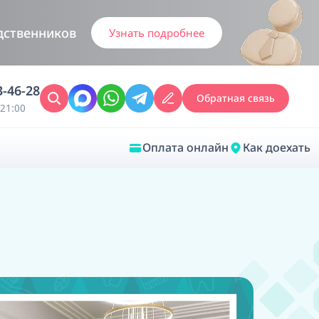
дственников
Узнать подробнее
3-46-28
Обратная связь
21:00
Оплата онлайн
Как доехать
Закрыть
Врачебная диагностика
Обследование у ЛОР-врача
Врачебный консилиум онлайн
Диагностика анестезиолога-