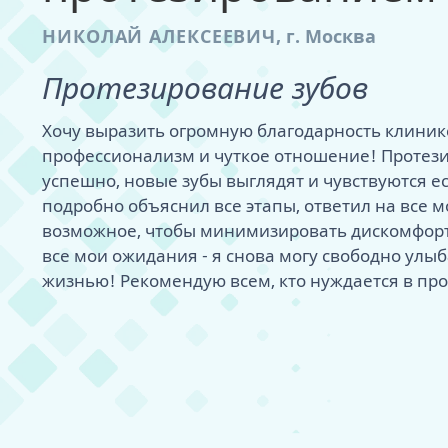
пациента
хит
НИКОЛАЙ АЛЕКСЕЕВИЧ
,
г. Москва
МРТ височно-
сустава
Протезирование зубов
Примерить нов
- дизайн улыбк
Хочу выразить огромную благодарность клинике
профессионализм и чуткое отношение! Протез
успешно, новые зубы выглядят и чувствуются е
подробно объяснил все этапы, ответил на все м
возможное, чтобы минимизировать дискомфорт
все мои ожидания - я снова могу свободно улы
жизнью! Рекомендую всем, кто нуждается в пр
Одномоментная
Коронки на им
Диагностика д
Лечение при о
Гингивит
Удаление зуба
Циркониевые 
SPA для зубов -
Как работают 
удаления
Адаптационны
Как мы создае
Лечение карие
Боль и воспал
Удаление импл
Керамические
Гигиена после
Металлические
Одноэтапная с
Постоянные не
Виртуальная к
Пломбы на зуб
Рецессия десн
Удаление зуба
Композитные 
Наборы для до
Керамические 
нагрузкой
имплантах
протеза
Пришеечный к
Удаление экзо
Люминиры
Сапфировые б
Двухэтапная с
Несъемный про
Супер тонкие 
Брекеты Инкогн
нагрузкой
Бездесневые п
Удаление импл
Условно-съем
нового
Балочный про