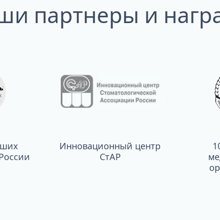
ши партнеры и нагр
чших
Инновационный центр
1
России
СтАР
ме
ор