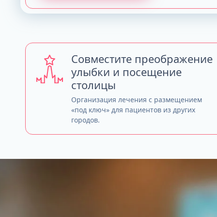
Совместите преображение
улыбки и посещение
столицы
Организация лечения с размещением
«под ключ» для пациентов из других
городов.