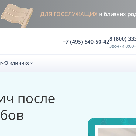
ДЛЯ ГОССЛУЖАЩИХ
и близких ро
8 (800) 33
+7 (495) 540-50-42
Звонки 8:00–
м
О клинике
стика
ич после
ностика
Анализ жевательной функции
убов
ичной диагностики
Анализ жевательной нагрузки -
Occlusence
лиз клинической копии
Диагностика прикуса в динамике -