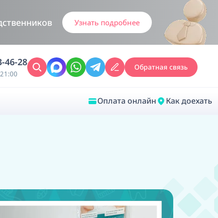
дственников
Узнать подробнее
3-46-28
Обратная связь
21:00
Оплата онлайн
Как доехать
Закрыть
Врачебная диагностика
Обследование у ЛОР-врача
Врачебный консилиум онлайн
Диагностика анестезиолога-