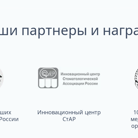
ши партнеры и нагр
чших
Инновационный центр
1
России
СтАР
ме
ор