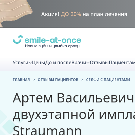
Акция!
ДО 20%
на план лечения
Услуги
Цены
До и после
Врачи
Отзывы
Пациента
ГЛАВНАЯ
ОТЗЫВЫ ПАЦИЕНТОВ
CЕЛФИ С ПАЦИЕНТАМИ
Диагно
Артем Васильевич
Цифровая диаг
двухэтапной импл
Комплекс перв
Straumann
скидка
Smile VR - ана