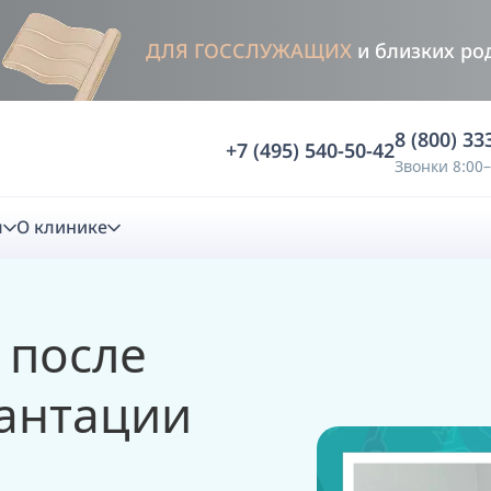
ДЛЯ ГОССЛУЖАЩИХ
и близких ро
8 (800) 33
+7 (495) 540-50-42
Звонки 8:00–
м
О клинике
стика
 после
ностика
Анализ жевательной функции
антации
ичной диагностики
Анализ жевательной нагрузки -
Occlusence
лиз клинической копии
Диагностика прикуса в динамике -