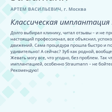
пациента
хит
АРТЕМ ВАСИЛЬЕВИЧ
,
г. Москва
МРТ височно-
сустава
Классическая имплантация 
Примерить нов
- дизайн улыбк
Долго выбирал клинику, читал отзывы – и не пр
настоящий профессионал, все объяснил, успок
движений. Сама процедура прошла быстро и по
удивительно! А сейчас? Зуб как родной, вообщ
Жевать могу все, что угодно, без проблем. Так ч
имплантацией, особенно Straumann – не бойтесь
Рекомендую!
Одномоментная
Коронки на им
Диагностика д
Лечение при о
Гингивит
Удаление зуба
Циркониевые 
SPA для зубов -
Как работают 
удаления
Адаптационны
Как мы создае
Лечение карие
Боль и воспал
Удаление импл
Керамические
Гигиена после
Металлические
Одноэтапная с
Постоянные не
Виртуальная к
Пломбы на зуб
Рецессия десн
Удаление зуба
Композитные 
Наборы для до
Керамические 
нагрузкой
имплантах
протеза
Пришеечный к
Удаление экзо
Люминиры
Сапфировые б
Двухэтапная с
Несъемный про
Супер тонкие 
Брекеты Инкогн
нагрузкой
Бездесневые п
Удаление импл
Условно-съем
нового
Балочный про