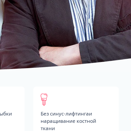
лыбки
Без синус-лифтингаи
наращивание костной
ткани