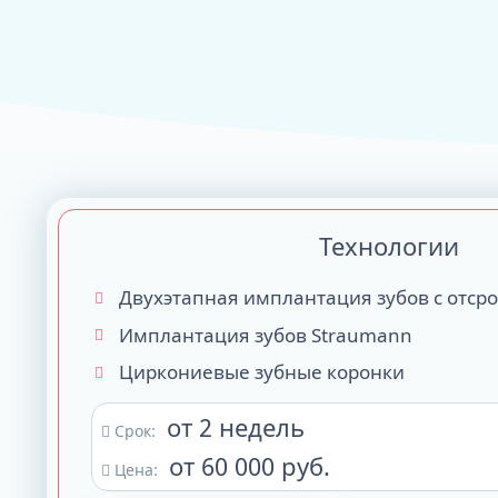
ALL-ON-4
ALL-ON-6
ALL-ON-8
Все Зубы за 1 
Pro Arch на 4 -
Базальная имп
Технологии
Complex
Двухэтапная имплантация зубов с отср
Имплантация зубов Straumann
Циркониевые зубные коронки
от 2 недель
Срок:
от 60 000 руб.
Цена: