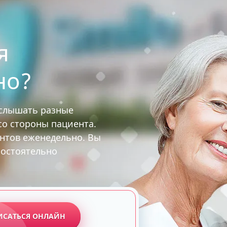
я
но?
услышать разные
 со стороны пациента.
ентов еженедельно. Вы
мостоятельно
ИСАТЬСЯ ОНЛАЙН