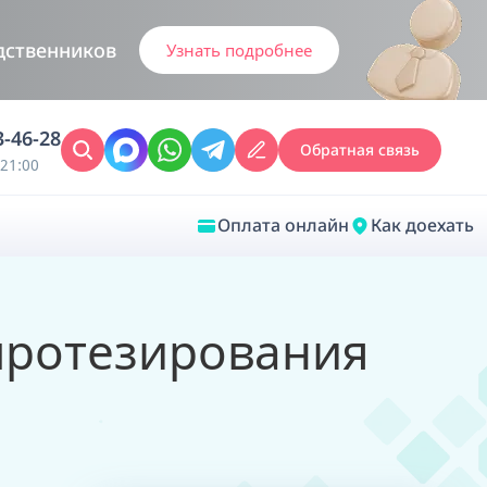
дственников
Узнать подробнее
3-46-28
Обратная связь
21:00
Оплата онлайн
Как доехать
Закрыть
протезирования
Врачебная диагностика
Обследование у ЛОР-врача
Врачебный консилиум онлайн
Диагностика анестезиолога-