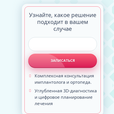
консультанта
Обследования у невролога
Узнайте, какое решение
подходит в вашем
случае
ЗАПИСАТЬСЯ
Диагностика перед имплантацией
Полные съемные протезы
Минерализация зубов
Кюретаж десен
Мембраны из плазмы крови
Пластинки
Комплексная консультация
зубов
Частичные съемные протезы
Проф гигиена 5 этапов
Пластика десен
Синус-лифтинг
Трейнеры
а
имплантолога и ортопеда.
Анализы
Бюгельные частичные протезы
Шинирование зубов
Трансплантация блоков
Ретейнеры
з
Питание и препараты ДО
На замках или аттачментах
Расщепление гребня
Функциональные аппараты
Углубленная 3D-диагностика
ов
Флюрография, ЭКГ
Акриловые нового поколения
и цифровое планирование
Обследование у ЛОР-врача
Иммедиат-протез бабочка
лечения
Обследования у невролога
Дешевый вариант восстановления
части или всех зубов