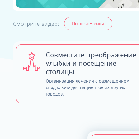
Смотрите видео:
После лечения
ALL-ON-4
ALL-ON-6
ALL-ON-8
Все Зубы за 1 
Совместите преображение
Pro Arch на 4 -
улыбки и посещение
Базальная имп
столицы
Complex
Организация лечения с размещением
«под ключ» для пациентов из других
городов.