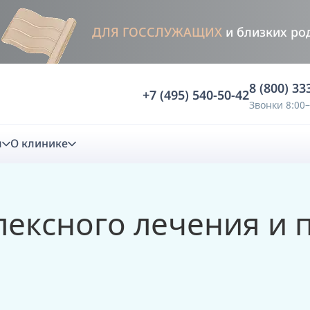
ДЛЯ ГОССЛУЖАЩИХ
и близких ро
8 (800) 33
+7 (495) 540-50-42
Звонки 8:00–
м
О клинике
стика
лексного лечения и 
ностика
Анализ жевательной функции
ичной диагностики
Анализ жевательной нагрузки -
Occlusence
лиз клинической копии
Диагностика прикуса в динамике -