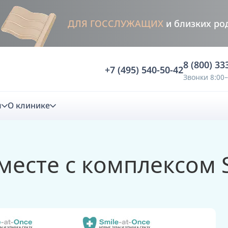
ДЛЯ ГОССЛУЖАЩИХ
и близких ро
8 (800) 33
+7 (495) 540-50-42
Звонки 8:00–
м
О клинике
стика
есте с комплексом S
ностика
Анализ жевательной функции
ичной диагностики
Анализ жевательной нагрузки -
Occlusence
лиз клинической копии
Диагностика прикуса в динамике -