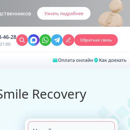
дственников
Узнать подробнее
3-46-28
Обратная связь
21:00
Оплата онлайн
Как доехать
Закрыть
mile Recovery
Врачебная диагностика
Обследование у ЛОР-врача
Врачебный консилиум онлайн
Диагностика анестезиолога-