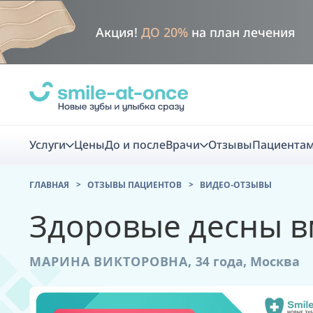
Акция!
ДО 20%
на план лечения
Услуги
Цены
До и после
Врачи
Отзывы
Пациента
ГЛАВНАЯ
ОТЗЫВЫ ПАЦИЕНТОВ
ВИДЕО-ОТЗЫВЫ
Диагно
Здоровые десны вм
Цифровая диаг
МАРИНА ВИКТОРОВНА,
34 года,
Москва
Комплекс перв
скидка
Smile VR - ана