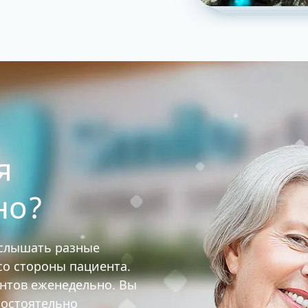
я
но?
услышать разные
 со стороны пациента.
ентов еженедельно. Вы
мостоятельно