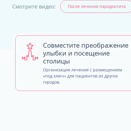
Смотрите видео:
После лечения пародонтита
ALL-ON-4
ALL-ON-6
ALL-ON-8
Совместите преображение
Все Зубы за 1 
улыбки и посещение
Pro Arch на 4 -
столицы
Базальная имп
Complex
Организация лечения с размещением
«под ключ» для пациентов из других
городов.