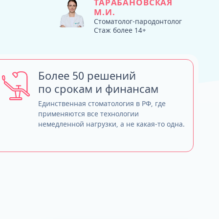
ТАРАБАНОВСКАЯ
Тюнинг зубных протезов - продляем
ТРГ и ортодонтический прогноз
М.И.
жизнь
Кондилография
Стоматолог-пародонтолог
Smile VR и моделирование
Стаж более 14+
Нужно ли переплачивать за бренд
результата
имплантов?
Обзор лучших систем имплантов, с
которыми мы работаем
Более 50 решений
Straumann (Швейцария)
по срокам и финансам
Nobel Biocare (США)
Neodent (Бразилия/Швейцария)
Единственная стоматология в РФ, где
Dentium (Юж. Корея)
применяются все технологии
немедленной нагрузки, а не какая-то одна.