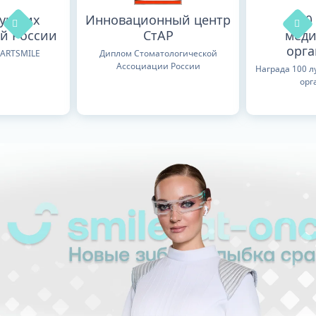
лучших
Инновационный центр
100
й России
СтАР
меди
орг
TARTSMILE
Диплом Стоматологической
Ассоциации России
Награда 100 
орг