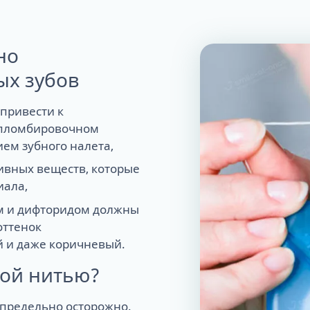
но
ых зубов
 привести к
 пломбировочном
ием зубного налета,
ивных веществ, которые
иала,
ом и дифторидом должны
оттенок
й и даже коричневый.
ной нитью?
 предельно осторожно.