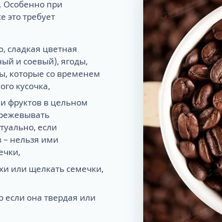
. Особенно при
е это требует
о, сладкая цветная
ный и соевый), ягоды,
ты, которые со временем
го кусочка,
и фруктов в цельном
ережевывать
туально, если
 – нельзя ими
ечки,
хи или щелкать семечки,
 если она твердая или