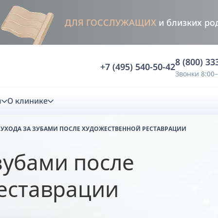
ДЛЯ ГОССЛУЖАЩИХ
и близких ро
8 (800) 33
+7 (495) 540-50-42
Звонки 8:00–
м
О клинике
 УХОДА ЗА ЗУБАМИ ПОСЛЕ ХУДОЖЕСТВЕННОЙ РЕСТАВРАЦИИ
стика
зубами после
ностика
Анализ жевательной функции
еставрации
ичной диагностики
Анализ жевательной нагрузки -
Occlusence
лиз клинической копии
Диагностика прикуса в динамике -