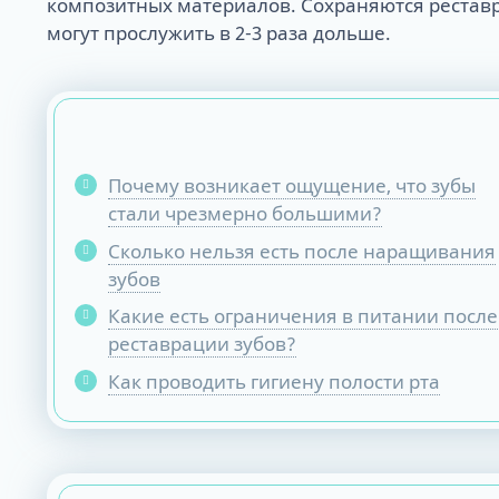
композитных материалов. Сохраняются реставр
могут прослужить в 2-3 раза дольше.
ALL-ON-4
ALL-ON-6
ALL-ON-8
Все Зубы за 1 
Почему возникает ощущение, что зубы
Pro Arch на 4 -
стали чрезмерно большими?
Базальная имп
Сколько нельзя есть после наращивания
Complex
зубов
Какие есть ограничения в питании после
реставрации зубов?
Как проводить гигиену полости рта