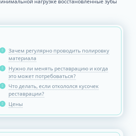
 минимальной нагрузке восстановленные зубы
Тюнинг зубных протезов - продляем
ТРГ и ортодонтический прогноз
жизнь
Кондилография
Smile VR и моделирование
Нужно ли переплачивать за бренд
результата
имплантов?
Обзор лучших систем имплантов, с
которыми мы работаем
Straumann (Швейцария)
Зачем регулярно проводить полировку
Nobel Biocare (США)
материала
Neodent (Бразилия/Швейцария)
Нужно ли менять реставрацию и когда
Dentium (Юж. Корея)
это может потребоваться?
Что делать, если откололся кусочек
реставрации?
Цены