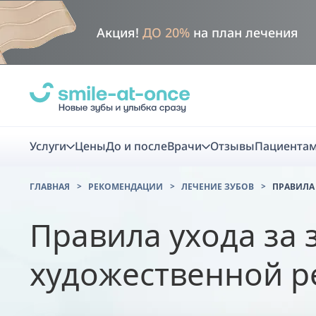
Акция!
ДО 20%
на план лечения
Услуги
Цены
До и после
Врачи
Отзывы
Пациента
ГЛАВНАЯ
РЕКОМЕНДАЦИИ
ЛЕЧЕНИЕ ЗУБОВ
ПРАВИЛА
Диагно
Правила ухода за 
Цифровая диаг
художественной р
Комплекс перв
скидка
Smile VR - ана