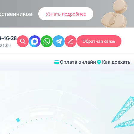
дственников
Узнать подробнее
3-46-28
Обратная связь
21:00
Оплата онлайн
Как доехать
Закрыть
Врачебная диагностика
Обследование у ЛОР-врача
Врачебный консилиум онлайн
Диагностика анестезиолога-