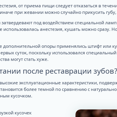
стезия, от приема пищи следует отказаться в течен
иначе при жевании можно случайно прикусить губу,
атвердевают под воздействием специальной лампы
не использовалась анестезия, кушать можно сразу. 
ве дополнительной опоры применялись штифт или кул
первых суток, поскольку использовался специальный
тва могут стать хуже.
тании после реставрации зубов
 высокие эксплуатационные характеристики, подве
 становится более темной по сравнению с натураль
ным кусочком.
рузкой кусочек