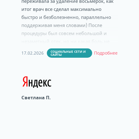
переживала за удаление восьмерок, как
итог врач все сделал максимально
быстро и безболезненно, параллельно
поддерживая меня словами) После
процедуры был совсем небольшой и
незаметный отек, но ни какая боль не
беспокоила. Большая благодарность
СОЦИАЛЬНЫЕ СЕТИ И
17.02.2026
Подробнее
САЙТЫ
Павлу Александровичу! Можно смело
обращаться к данному врачу за
помощью!
Светлана П.