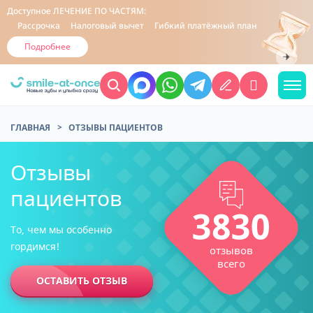
Доступное
ЛЕЧЕНИЕ ПО ЧАСТЯМ:
Рассрочка
Налоговый вычет
Гибкий платёжный план
Подробнее
ГЛАВНАЯ
ОТЗЫВЫ ПАЦИЕНТОВ
Отзывы
пациентов
3830
То, чем мы особенно
гордимся!
отзывов
всего
ОСТАВИТЬ ОТЗЫВ