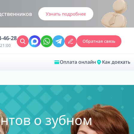
дственников
Узнать подробнее
3-46-28
Обратная связь
21:00
Оплата онлайн
Как доехать
Закрыть
Врачебная диагностика
ентов о зубном
Обследование у ЛОР-врача
Врачебный консилиум онлайн
Диагностика анестезиолога-