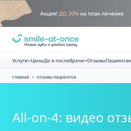
Акция!
ДО 20%
на план лечения
Услуги
Цены
До и после
Врачи
Отзывы
Пациента
ГЛАВНАЯ
ОТЗЫВЫ ПАЦИЕНТОВ
Диагно
Цифровая диаг
All-on-4: видео о
Комплекс перв
скидка
Smile VR - ана