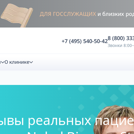
ДЛЯ ГОССЛУЖАЩИХ
и близких ро
8 (800) 33
+7 (495) 540-50-42
Звонки 8:00–
м
О клинике
стика
ностика
Анализ жевательной функции
тзывы реальных паци
ичной диагностики
Анализ жевательной нагрузки -
Occlusence
лиз клинической копии
Диагностика прикуса в динамике -