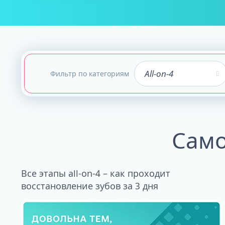
ALL-ON-4
ALL-ON-6
ALL-ON-8
All-on-4
Фильтр по категориям
Все Зубы за 1 
Pro Arch на 4 -
Базальная имп
Complex
Само
Все этапы all-on-4 – как проходит
восстановление зубов за 3 дня