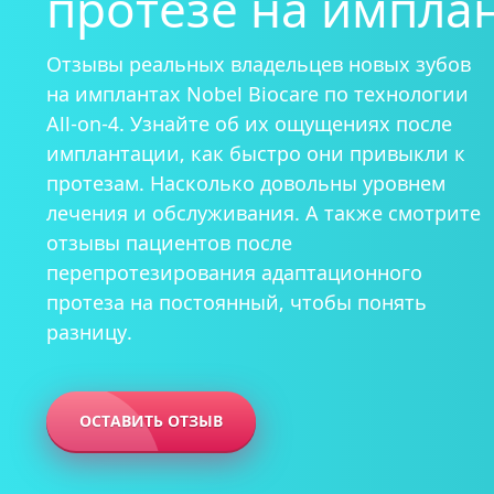
протезе на имплан
пациента
хит
МРТ височно-
Отзывы реальных владельцев новых зубов
сустава
на имплантах Nobel Biocare по технологии
Примерить нов
All-on-4. Узнайте об их ощущениях после
- дизайн улыбк
имплантации, как быстро они привыкли к
протезам. Насколько довольны уровнем
лечения и обслуживания. А также смотрите
отзывы пациентов после
перепротезирования адаптационного
протеза на постоянный, чтобы понять
Одномоментная
Коронки на им
Диагностика д
Лечение при о
Гингивит
Удаление зуба
Циркониевые 
SPA для зубов -
Как работают 
разницу.
удаления
Адаптационны
Как мы создае
Лечение карие
Боль и воспал
Удаление импл
Керамические
Гигиена после
Металлические
Одноэтапная с
Постоянные не
Виртуальная к
Пломбы на зуб
Рецессия десн
Удаление зуба
Композитные 
Наборы для до
Керамические 
нагрузкой
имплантах
протеза
Пришеечный к
Удаление экзо
Люминиры
Сапфировые б
Двухэтапная с
Несъемный про
Супер тонкие 
Брекеты Инкогн
ОСТАВИТЬ ОТЗЫВ
нагрузкой
Бездесневые п
Удаление импл
Условно-съем
нового
Балочный про