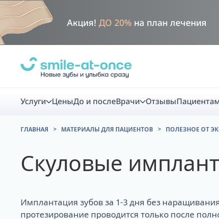
Акция!
ДО 20%
на план лечения
Услуги
Цены
До и после
Врачи
Отзывы
Пациента
ГЛАВНАЯ
МАТЕРИАЛЫ ДЛЯ ПАЦИЕНТОВ
ПОЛЕЗНОЕ ОТ Э
Диагно
Скуловые имплан
Цифровая диаг
Комплекс перв
Имплантация зубов за 1-3 дня без наращивания
скидка
Smile VR - ана
протезирование проводится только после полн