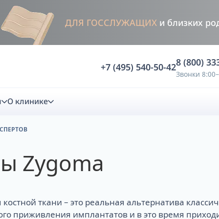
ДЛЯ ГОССЛУЖАЩИХ
и близких ро
8 (800) 33
+7 (495) 540-50-42
Звонки 8:00–
м
О клинике
КСПЕРТОВ
стика
ты Zygoma
ностика
Анализ жевательной функции
ичной диагностики
Анализ жевательной нагрузки -
 костной ткани – это реальная альтернатива классич
Occlusence
лиз клинической копии
Диагностика прикуса в динамике -
ого приживления имплантатов и в это время прихо