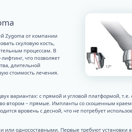
oma
лей Zygoma от компании
вовать скуловую кость,
ительным процессам. В
-лифтинг, что позволяет
тва, длительной
вую стоимость лечения.
ух вариантах: с прямой и угловой платформой, т.е.
 во втором – прямые. Импланты со скошенным крае
аходится вровень с десной, что не потребует использ
и или односоставными. Первые требуют установки аба