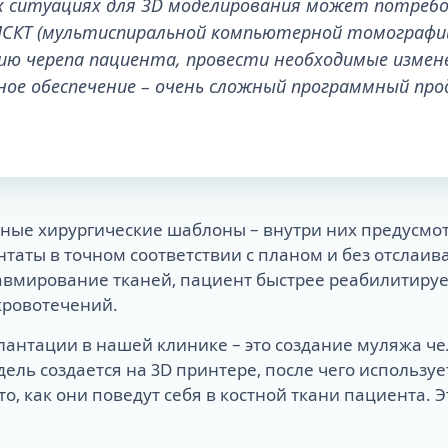
х ситуациях для 3D моделирования может потребо
МСКТ (мультиспиральной компьютерной томографии
ю черепа пациента, провести необходимые измен
ое обеспечение – очень сложный программный прод
.
ные хирургические шаблоны – внутри них предусмот
аты в точном соответствии с планом и без отслаива
вмирование тканей, пациент быстрее реабилитирует
кровотечений.
антации в нашей клинике – это создание муляжа че
ль создается на 3D принтере, после чего использу
о, как они поведут себя в костной ткани пациента.