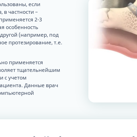
ользованы, если
 в частности –
 применяется 2-3
ая особенность
 другой (например, под
лное протезирование, т.е.
ьно применяется
зволяет тщательнейшим
и с учетом
пациента. Данные врач
компьютерной