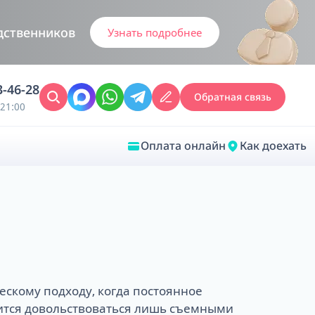
дственников
Узнать подробнее
3-46-28
Обратная связь
21:00
Оплата онлайн
Как доехать
Закрыть
Врачебная диагностика
Обследование у ЛОР-врача
ескому подходу, когда постоянное
Врачебный консилиум онлайн
Диагностика анестезиолога-
дится довольствоваться лишь съемными