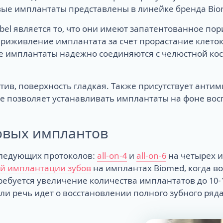
овые имплантаты представлены в линейке бренда Bio
l является то, что они имеют запатентованное порис
риживление имплантата за счет прорастание клеток 
те имплантаты надежно соединяются с челюстной кос
ив, поверхность гладкая. Также присутствует антим
же позволяет устанавливать имплантаты на фоне вос
овых имплантов
следующих протоколов:
all-on-4
и
all-on-6
на четырех и
й имплантации зубов
на имплантах Biomed, когда в
ебуется увеличение количества имплантатов до 10-1
ли речь идет о восстановлении полного зубного ряда