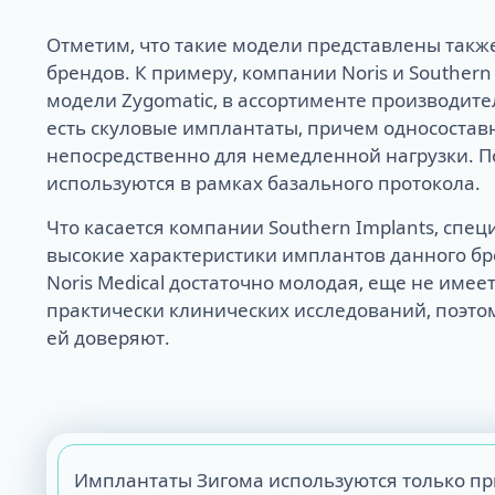
Отметим, что такие модели представлены также
брендов. К примеру, компании Noris и Southern
модели Zygomatic, в ассортименте производит
ALL-ON-4
есть скуловые имплантаты, причем односостав
ALL-ON-6
непосредственно для немедленной нагрузки. П
ALL-ON-8
Все Зубы за 1 
используются в рамках базального протокола.
Pro Arch на 4 -
Что касается компании Southern Implants, спе
Базальная имп
Complex
высокие характеристики имплантов данного бр
Noris Medical достаточно молодая, еще не имее
практически клинических исследований, поэто
ей доверяют.
Имплантаты Зигома используются только при