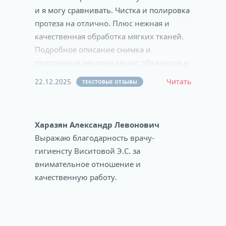
и я могу сравнивать. Чистка и полировка
протеза на отлично. Плюс нежная и
качественная обработка мягких тканей.
Подробное описание снимка и
практичные рекомендации: объяснила и
показала,как пользоваться зубной нитью
22.12.2025
Читать
ТЕКСТОВЫЕ ОТЗЫВЫ
для имплантов. Очень благодарна ей и
всей клинике.В следующий раз буду
записываться только к Элине
Харазян Александр Левонович
Сулеймановне.
Выражаю благодарность врачу-
гигиенсту Виситовой Э.С. за
внимательное отношение и
качественную работу.