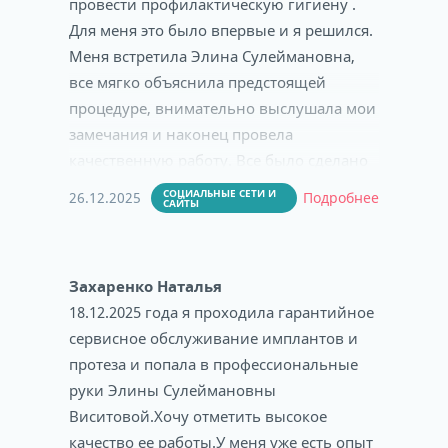
провести профилактическую гигиену .
Для меня это было впервые и я решился.
Меня встретила Элина Сулеймановна,
все мягко объяснила предстоящей
процедуре, внимательно выслушала мои
замечания и наконец провела
качественную работу. Все было сделано
профессионально и добротно.
СОЦИАЛЬНЫЕ СЕТИ И
26.12.2025
Подробнее
САЙТЫ
Благодарю за внимательность и
чуткость, было комфортно
Захаренко Наталья
18.12.2025 года я проходила гарантийное
сервисное обслуживание имплантов и
протеза и попала в профессиональные
руки Элины Сулеймановны
Виситовой.Хочу отметить высокое
качество ее работы.У меня уже есть опыт